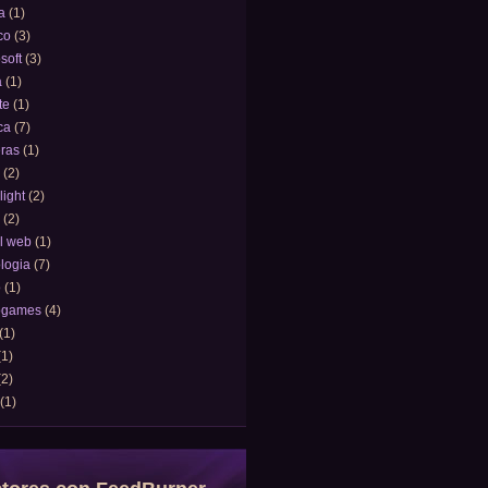
a
(1)
co
(3)
soft
(3)
a
(1)
te
(1)
ca
(7)
eras
(1)
(2)
light
(2)
(2)
l web
(1)
logia
(7)
o
(1)
ogames
(4)
(1)
(1)
(2)
(1)