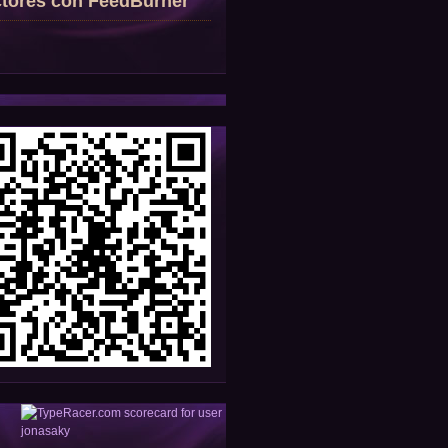
tores con FeedBurner