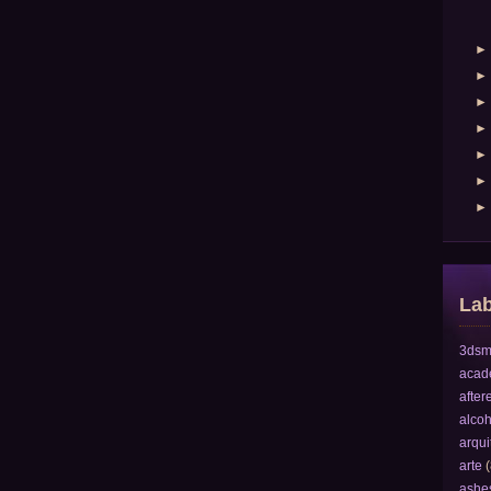
Lab
3dsm
acad
after
alcoh
arqui
arte
(
ashe