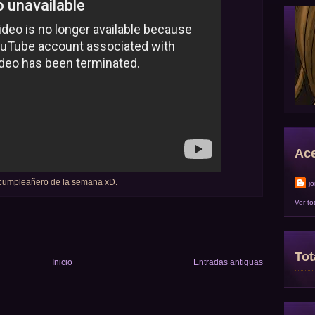
Ace
l cumpleañero de la semana xD.
j
Ver to
Tot
Inicio
Entradas antiguas