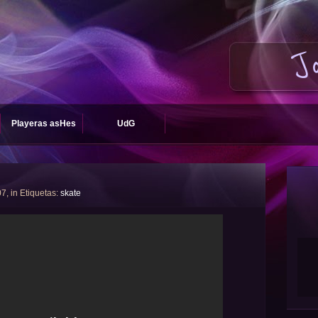
J
Playeras asHes
UdG
07, in Etiquetas:
skate