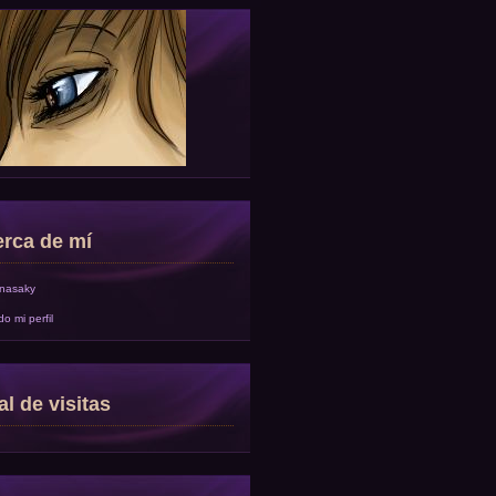
rca de mí
onasaky
do mi perfil
al de visitas