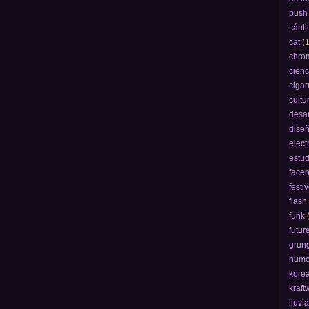
bush
cánti
cat
(1
chro
cienc
cigarr
cultu
desar
dise
elect
estud
face
festi
flash
funk
futur
grun
humo
kore
kraft
lluvi