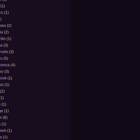
(1)
co
(1)
)
meo
(2)
ia
(2)
illo
(1)
ra
(3)
rollo
(3)
ño
(5)
ronica
(4)
io
(3)
book
(1)
vos
(1)
(2)
(1)
e
(1)
ge
(1)
r
(6)
a
(1)
werk
(1)
as
(1)