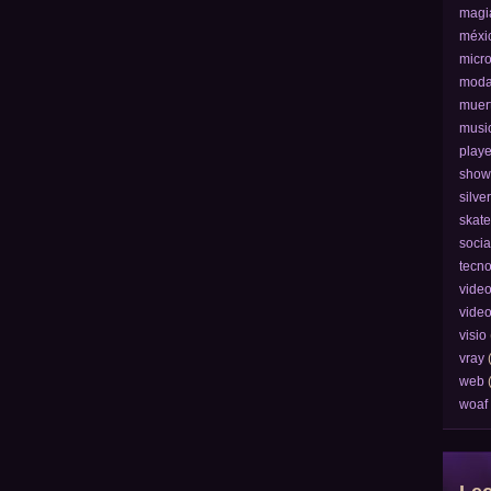
magi
méxi
micro
mod
muer
musi
play
show
silver
skate
socia
tecno
vide
vide
visio
vray
web
woaf