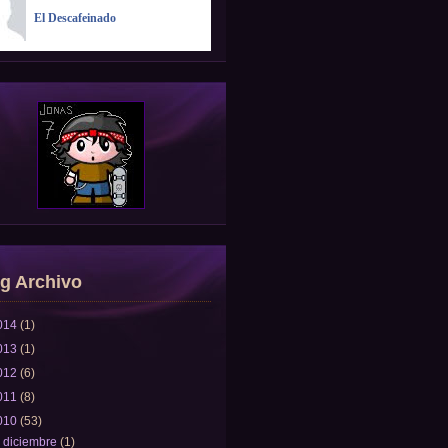
El Descafeinado
g Archivo
014
(1)
013
(1)
012
(6)
011
(8)
010
(53)
▼
diciembre
(1)