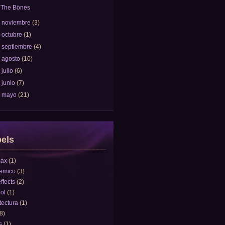
The Bönes
►
noviembre
(3)
►
octubre
(1)
►
septiembre
(4)
►
agosto
(10)
►
julio
(6)
►
junio
(7)
►
mayo
(21)
els
ax
(1)
emico
(3)
effects
(2)
ol
(1)
tectura
(1)
8)
s
(1)