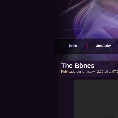
Inicio
Jonasaky
The Bönes
Publicado por
jonasaky
, 2.12.10 at 07: