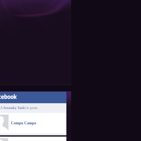
A
Jonasaky Saeki
le gusta.
Compu Campo