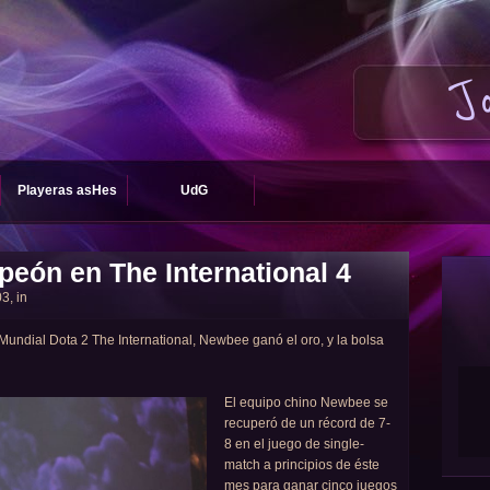
J
Playeras asHes
UdG
eón en The International 4
3, in
ndial Dota 2 The International, Newbee ganó el oro, y la bolsa
El equipo chino Newbee se
recuperó de un récord de 7-
8 en el juego de single-
match a principios de éste
mes para ganar cinco juegos