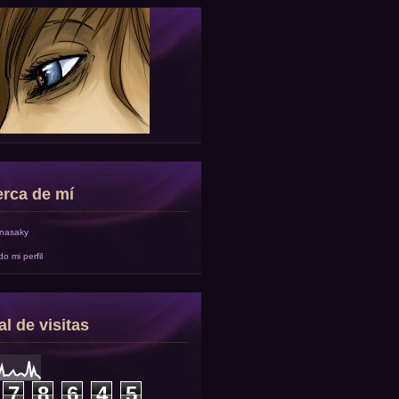
rca de mí
onasaky
do mi perfil
al de visitas
7
8
6
4
5