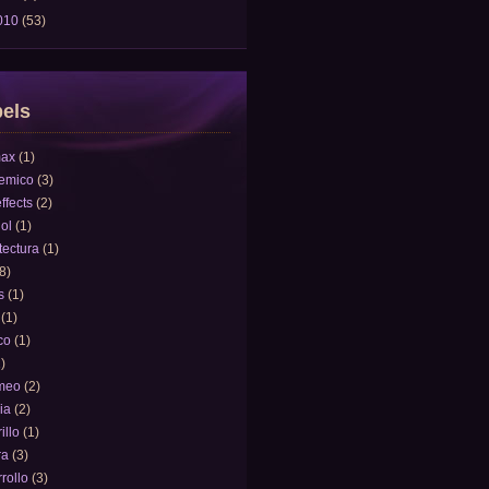
010
(53)
els
ax
(1)
emico
(3)
effects
(2)
ol
(1)
tectura
(1)
8)
s
(1)
(1)
co
(1)
)
meo
(2)
ia
(2)
illo
(1)
ra
(3)
rollo
(3)