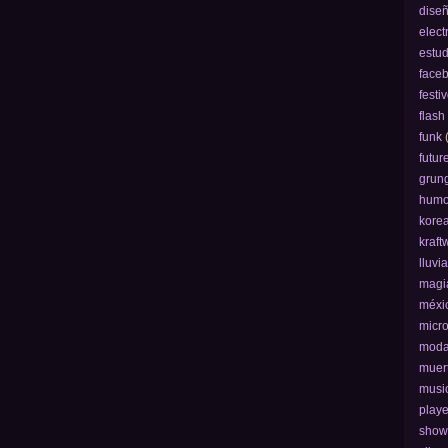
dise
elect
estud
face
festi
flash
funk
futur
grun
humo
kore
kraft
lluvi
magi
méxi
micro
mod
muer
musi
play
show