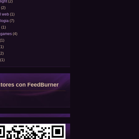
light
(2)
(2)
l web
(1)
logia
(7)
o
(1)
ogames
(4)
(1)
(1)
(2)
(1)
tores con FeedBurner