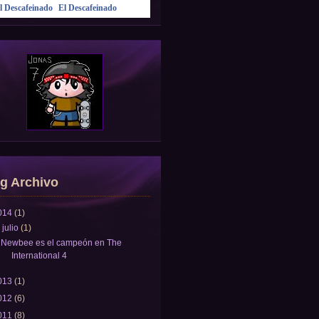
El Descafeinado
g Archivo
014
(1)
▼
julio
(1)
Newbee es el campeón en The
International 4
013
(1)
012
(6)
011
(8)