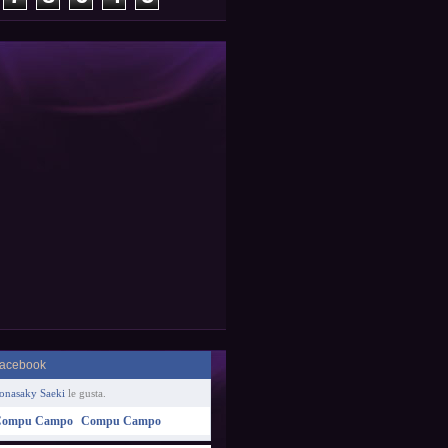
onasaky Saeki
le gusta.
Compu Campo