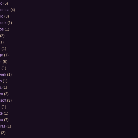
ño
(5)
ronica
(4)
io
(3)
book
(1)
vos
(1)
(2)
(1)
e
(1)
ge
(1)
r
(6)
a
(1)
werk
(1)
as
(1)
a
(1)
co
(3)
soft
(3)
a
(1)
te
(1)
ca
(7)
eras
(1)
(2)