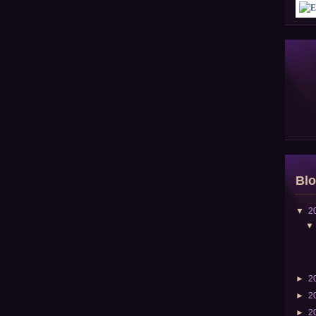
Blo
▼
2
►
2
►
2
►
2