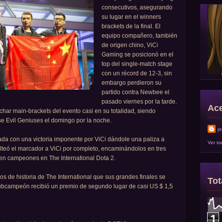
consecutivos, asegurando
su lugar en el winners
brackets de la final. El
equipo compañero, también
de origen chino, ViCi
Gaming se posicionó en el
top del single-match stage
con un récord de 12-3, sin
embargo perdieron su
partido contra Newbee el
pasado viernes por la tarde.
Ace
char main-brackets del evento casi en su totalidad, siendo
e Evil Geniuses el domingo por la noche.
j
a con una victoria imponente por ViCi dándole una paliza a
Ver to
eó el marcador a ViCi por completo, encaminándolos en tres
e en campeones en The International Dota 2.
os de historia de The International que sus grandes finales se
Tot
ubcampeón recibió un premio de segundo lugar de casi US $ 1,5
1