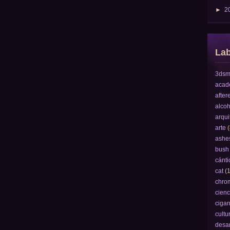
►
2
Lab
3dsm
acad
after
alcoh
arqui
arte
(
ashe
bush
cánti
cat
(1
chro
cienc
cigarr
cultu
desar