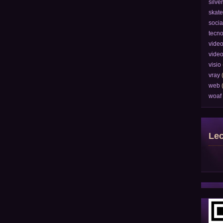
silver
skate
socia
tecno
vide
vide
visio
vray
web
woaf
Lec